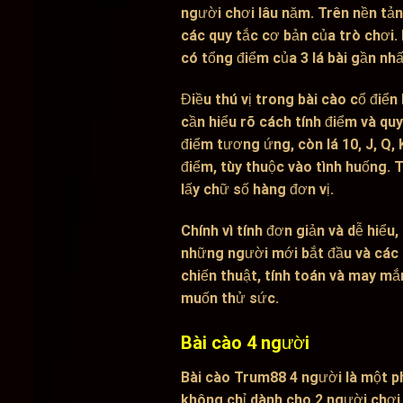
người chơi lâu năm. Trên nền tản
các quy tắc cơ bản của trò chơi. 
có tổng điểm của 3 lá bài gần nhấ
Điều thú vị trong bài cào cổ điển
cần hiểu rõ cách tính điểm và quy 
điểm tương ứng, còn lá 10, J, Q, K
điểm, tùy thuộc vào tình huống. 
lấy chữ số hàng đơn vị.
Chính vì tính đơn giản và dễ hiểu
những người mới bắt đầu và các 
chiến thuật, tính toán và may mắ
muốn thử sức.
Bài cào 4 người
Bài cào Trum88 4 người là một phi
không chỉ dành cho 2 người chơi