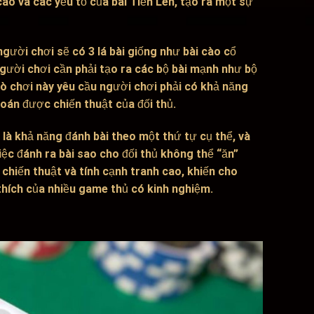
ào và các yếu tố của bài Tiến Lên, tạo ra một sự
ười chơi sẽ có 3 lá bài giống như bài cào cổ
người chơi cần phải tạo ra các bộ bài mạnh như bộ
rò chơi này yêu cầu người chơi phải có khả năng
đoán được chiến thuật của đối thủ.
là khả năng đánh bài theo một thứ tự cụ thể, và
iệc đánh ra bài sao cho đối thủ không thể “ăn”
 chiến thuật và tính cạnh tranh cao, khiến cho
thích của nhiều game thủ có kinh nghiệm.