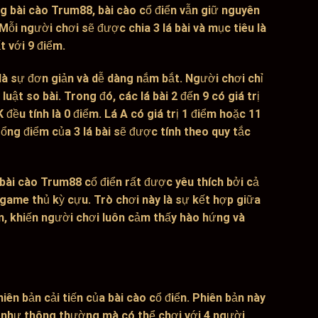
g bài cào Trum88, bài cào cổ điển vẫn giữ nguyên
Mỗi người chơi sẽ được chia 3 lá bài và mục tiêu là
t với 9 điểm.
 là sự đơn giản và dễ dàng nắm bắt. Người chơi chỉ
luật so bài. Trong đó, các lá bài 2 đến 9 có giá trị
 đều tính là 0 điểm. Lá A có giá trị 1 điểm hoặc 11
Tổng điểm của 3 lá bài sẽ được tính theo quy tắc
, bài cào Trum88 cổ điển rất được yêu thích bởi cả
game thủ kỳ cựu. Trò chơi này là sự kết hợp giữa
n, khiến người chơi luôn cảm thấy hào hứng và
ên bản cải tiến của bài cào cổ điển. Phiên bản này
 như thông thường mà có thể chơi với 4 người,