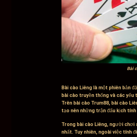
Bài 
Bài cào Liêng là một phiên bản đ
bài cào truyền thống và các yếu t
Trên bài cào Trum88, bài cào Liên
tạo nên những trận đấu kịch tính
Trong bài cào Liêng, người chơi 
nhất. Tuy nhiên, ngoài việc tính 