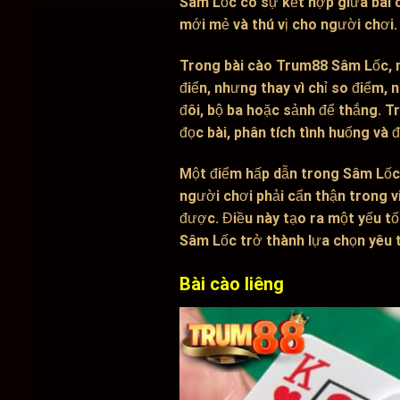
Sâm Lốc có sự kết hợp giữa bài c
mới mẻ và thú vị cho người chơi.
Trong bài cào Trum88 Sâm Lốc, ng
điển, nhưng thay vì chỉ so điểm, 
đôi, bộ ba hoặc sảnh để thắng. T
đọc bài, phân tích tình huống và 
Một điểm hấp dẫn trong Sâm Lốc 
người chơi phải cẩn thận trong v
được. Điều này tạo ra một yếu tố
Sâm Lốc trở thành lựa chọn yêu 
Bài cào liêng