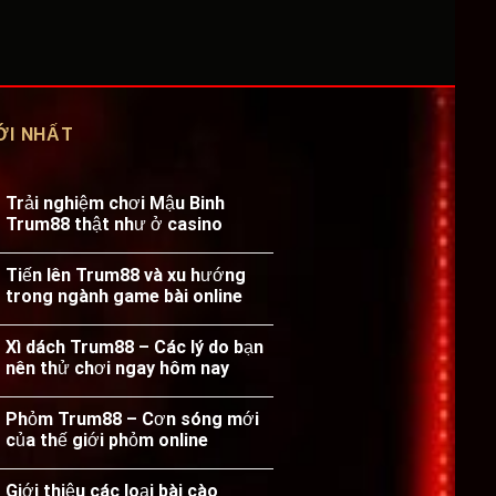
ỚI NHẤT
Trải nghiệm chơi Mậu Binh
Trum88 thật như ở casino
Tiến lên Trum88 và xu hướng
trong ngành game bài online
Xì dách Trum88 – Các lý do bạn
nên thử chơi ngay hôm nay
Phỏm Trum88 – Cơn sóng mới
của thế giới phỏm online
Giới thiệu các loại bài cào