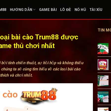
M88
HƯỚNG DẪN
GAME BÀI
LÔ ĐỀ
NỔ HŨ
TÀI XỈU
TIN M
 loại bài cào Trum88 được
ame thủ chơi nhất
 bởi tính chiến thuật, sự hồi hộp và không thiếu
chúng ta sẽ cùng tìm hiểu về các loại bài cào
hích và chơi nhất.