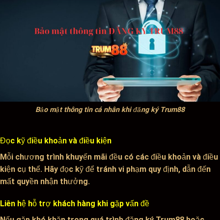
Bảo mật thông tin cá nhân khi đăng ký Trum88
Đọc kỹ điều khoản và điều kiện
Mỗi chương trình khuyến mãi đều có các điều khoản và điều
kiện cụ thể. Hãy đọc kỹ để tránh vi phạm quy định, dẫn đến
mất quyền nhận thưởng.
Liên hệ hỗ trợ khách hàng khi gặp vấn đề
Nếu gặp khó khăn trong quá trình đăng ký Trum88 hoặc