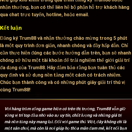
nhận thưởng, bạn có thể liên hệ bộ phận hỗ trợ khách hàng
qua chat trực tuyến, hotline, hoặc email.
Kết luận
Đăng ký Trum88 và nhận thưởng chào mừng trong 5 phút
là một quy trình đơn giản, nhanh chóng và đầy hấp dẫn. Chỉ
cần thực hiện đúng các bước hướng dẫn trên, bạn sẽ nhanh
chóng sở hữu một tài khoản để trải nghiệm thế giới giải trí
đa dạng của Trum88. Hãy đảm bảo rằng bạn tuân thủ các
quy định và sử dụng nền tảng một cách có trách nhiệm.
Chúc bạn thành công và có những phút giây giải trí thú vị
cùng Trum88!
Với hàng trăm cổng game hiện có trên thị trường,
Trum88
vẫn giữ
vững vị trí top đầu nhờ vào sự uy tín, chất lượng và những giá trị
mà nền tảng này mang lại. Đối với game thủ Việt, đây không chỉ là
một sân chơi, mà còn là nơi giúp họ thỏa mãn đam mê, kết nối bạn