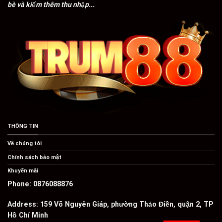
bè và kiếm thêm thu nhập...
THÔNG TIN
Về chúng tôi
Chính sách bảo mật
Khuyến mãi
Phone:
0876088876
Address:
159 Võ Nguyên Giáp, phường Thảo Điền, quận 2, TP
Hồ Chí Minh