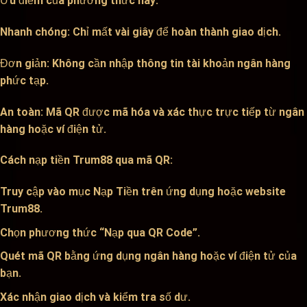
Ưu điểm của phương thức này:
Nhanh chóng: Chỉ mất vài giây để hoàn thành giao dịch.
Đơn giản: Không cần nhập thông tin tài khoản ngân hàng
phức tạp.
An toàn: Mã QR được mã hóa và xác thực trực tiếp từ ngân
hàng hoặc ví điện tử.
Cách nạp tiền Trum88 qua mã QR:
Truy cập vào mục Nạp Tiền trên ứng dụng hoặc website
Trum88.
Chọn phương thức “Nạp qua QR Code”.
Quét mã QR bằng ứng dụng ngân hàng hoặc ví điện tử của
bạn.
Xác nhận giao dịch và kiểm tra số dư.