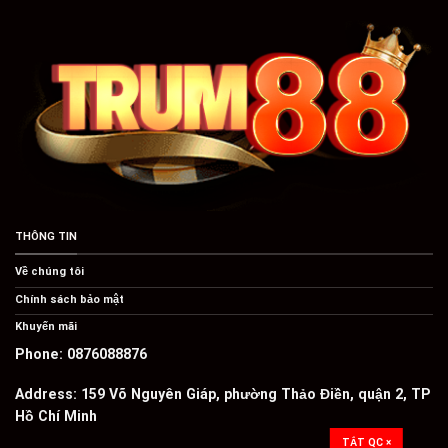
THÔNG TIN
Về chúng tôi
Chính sách bảo mật
Khuyến mãi
Phone:
0876088876
Address:
159 Võ Nguyên Giáp, phường Thảo Điền, quận 2, TP
Hồ Chí Minh
TẮT QC ×