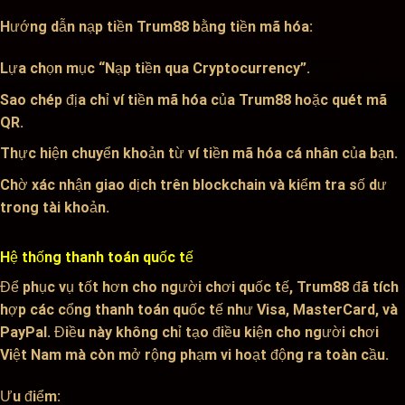
Hướng dẫn nạp tiền Trum88 bằng tiền mã hóa:
Lựa chọn mục “Nạp tiền qua Cryptocurrency”.
Sao chép địa chỉ ví tiền mã hóa của Trum88 hoặc quét mã
QR.
Thực hiện chuyển khoản từ ví tiền mã hóa cá nhân của bạn.
Chờ xác nhận giao dịch trên blockchain và kiểm tra số dư
trong tài khoản.
Hệ thống thanh toán quốc tế
Để phục vụ tốt hơn cho người chơi quốc tế, Trum88 đã tích
hợp các cổng thanh toán quốc tế như Visa, MasterCard, và
PayPal. Điều này không chỉ tạo điều kiện cho người chơi
Việt Nam mà còn mở rộng phạm vi hoạt động ra toàn cầu.
Ưu điểm: