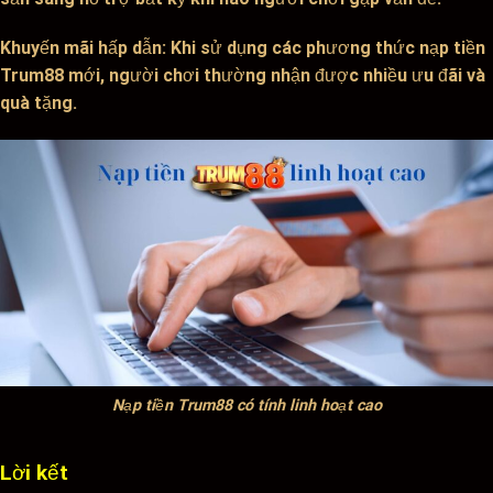
Khuyến mãi hấp dẫn: Khi sử dụng các phương thức nạp tiền
Trum88 mới, người chơi thường nhận được nhiều ưu đãi và
quà tặng.
Nạp tiền Trum88 có tính linh hoạt cao
Lời kết