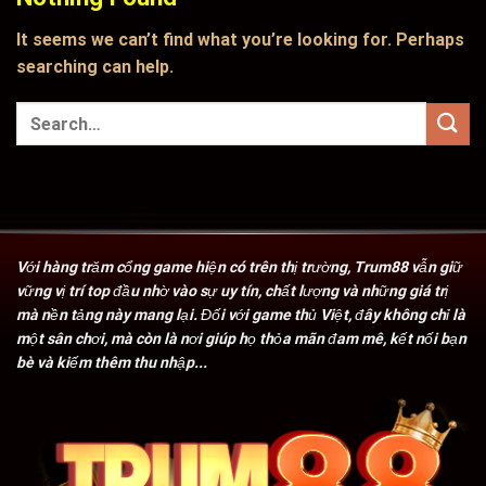
It seems we can’t find what you’re looking for. Perhaps
searching can help.
Với hàng trăm cổng game hiện có trên thị trường,
Trum88
vẫn giữ
vững vị trí top đầu nhờ vào sự uy tín, chất lượng và những giá trị
mà nền tảng này mang lại. Đối với game thủ Việt, đây không chỉ là
một sân chơi, mà còn là nơi giúp họ thỏa mãn đam mê, kết nối bạn
bè và kiếm thêm thu nhập...