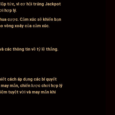
lập tức, vì cơ hội trúng Jackpot
i hợp lý.
 thua cược. Cảm xúc sẽ khiến bạn
vào vòng xoáy của cảm xúc.
 các thông tin về tỷ lệ thắng.
iết cách áp dụng các bí quyết
 may mắn, chiến lược chơi hợp lý
iệm tuyệt vời và may mắn khi