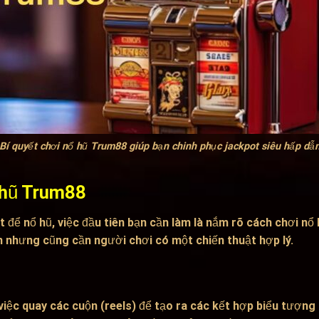
Bí quyết chơi nổ hũ Trum88 giúp bạn chinh phục jackpot siêu hấp dẫ
 hũ Trum88
ết để nổ hũ, việc đầu tiên bạn cần làm là nắm rõ cách chơi nổ
n nhưng cũng cần người chơi có một chiến thuật hợp lý.
iệc quay các cuộn (reels) để tạo ra các kết hợp biểu tượng