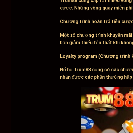
Trum88 cung cấp rất nhiều vòng q
cược. Những vòng quay miễn phí 
Chương trình hoàn trả tiền cượ
Một số chương trình khuyến mãi 
bạn giảm thiểu tổn thất khi khô
Loyalty program (Chương trình k
Nổ hũ Trum88 cũng có các chương
nhận được các phần thưởng hấp d