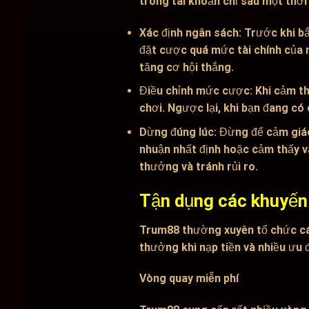
trong tài khoản chỉ sau một thời
Xác định ngân sách: Trước khi bắ
đặt cược quá mức tài chính của m
tăng cơ hội thắng.
Điều chỉnh mức cược: Khi cảm th
chơi. Ngược lại, khi bạn đang có 
Dừng đúng lúc: Đừng để cảm giá
nhuận nhất định hoặc cảm thấy v
thưởng và tránh rủi ro.
Tận dụng các khuyến
Trum88 thường xuyên tổ chức cá
thưởng khi nạp tiền và nhiều ưu 
Vòng quay miễn phí