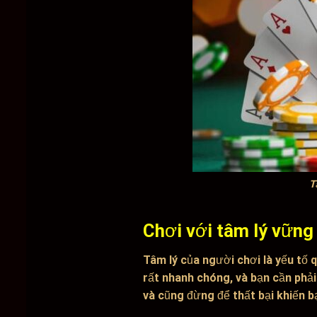
T
Chơi với tâm lý vững
Tâm lý của người chơi là yếu tố 
rất nhanh chóng, và bạn cần phải
và cũng đừng để thất bại khiến b