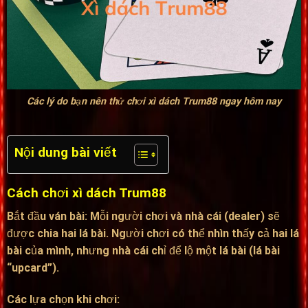
Các lý do bạn nên thử chơi xì dách Trum88 ngay hôm nay
Nội dung bài viết
Cách chơi xì dách Trum88
Bắt đầu ván bài: Mỗi người chơi và nhà cái (dealer) sẽ
được chia hai lá bài. Người chơi có thể nhìn thấy cả hai lá
bài của mình, nhưng nhà cái chỉ để lộ một lá bài (lá bài
“upcard”).
Các lựa chọn khi chơi: