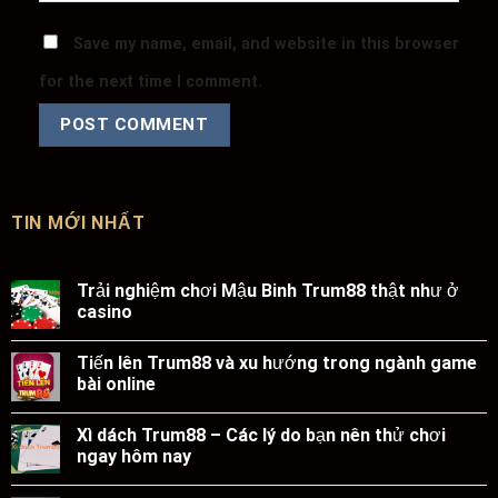
Save my name, email, and website in this browser
for the next time I comment.
TIN MỚI NHẤT
Trải nghiệm chơi Mậu Binh Trum88 thật như ở
casino
Tiến lên Trum88 và xu hướng trong ngành game
bài online
Xì dách Trum88 – Các lý do bạn nên thử chơi
ngay hôm nay