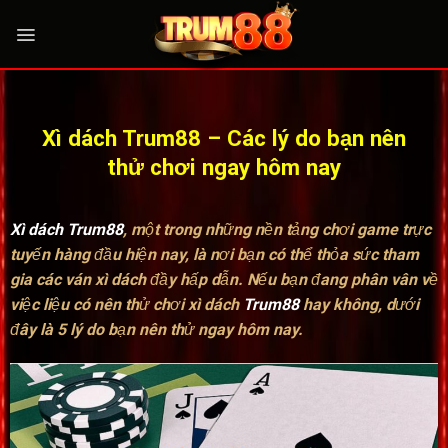
Skip
to
content
Xì dách Trum88 – Các lý do bạn nên
thử chơi ngay hôm nay
Xì dách Trum88
, một trong những nền tảng chơi game trực
tuyến hàng đầu hiện nay, là nơi bạn có thể thỏa sức tham
gia các ván xì dách đầy hấp dẫn. Nếu bạn đang phân vân về
việc liệu có nên thử chơi xì dách
Trum88
hay không, dưới
đây là 5 lý do bạn nên thử ngay hôm nay.