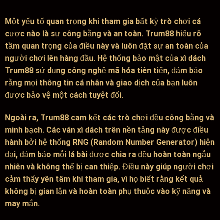
Một yếu tố quan trọng khi tham gia bất kỳ trò chơi cá
cược nào là sự công bằng và an toàn. Trum88 hiểu rõ
tầm quan trọng của điều này và luôn đặt sự an toàn của
người chơi lên hàng đầu. Hệ thống bảo mật của xì dách
Trum88 sử dụng công nghệ mã hóa tiên tiến, đảm bảo
rằng mọi thông tin cá nhân và giao dịch của bạn luôn
được bảo vệ một cách tuyệt đối.
Ngoài ra, Trum88 cam kết các trò chơi đều công bằng và
minh bạch. Các ván xì dách trên nền tảng này được điều
hành bởi hệ thống RNG (Random Number Generator) hiện
đại, đảm bảo mỗi lá bài được chia ra đều hoàn toàn ngẫu
nhiên và không thể bị can thiệp. Điều này giúp người chơi
cảm thấy yên tâm khi tham gia, vì họ biết rằng kết quả
không bị gian lận và hoàn toàn phụ thuộc vào kỹ năng và
may mắn.