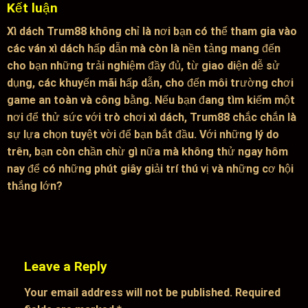
Kết luận
Xì dách Trum88 không chỉ là nơi bạn có thể tham gia vào
các ván xì dách hấp dẫn mà còn là nền tảng mang đến
cho bạn những trải nghiệm đầy đủ, từ giao diện dễ sử
dụng, các khuyến mãi hấp dẫn, cho đến môi trường chơi
game an toàn và công bằng. Nếu bạn đang tìm kiếm một
nơi để thử sức với trò chơi xì dách, Trum88 chắc chắn là
sự lựa chọn tuyệt vời để bạn bắt đầu. Với những lý do
trên, bạn còn chần chừ gì nữa mà không thử ngay hôm
nay để có những phút giây giải trí thú vị và những cơ hội
thắng lớn?
Leave a Reply
Your email address will not be published.
Required