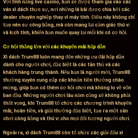
Với tính năng live casino, bạn sẽ được tham gia vào các
ván xì dách thực sự, nơi những lá bài được chia bởi các
dealer chuyên nghiệp thay vì máy tính. Điều này không chỉ
tạo nên sự công bằng, mà còn mang lại cảm giác thú vị
và kịch tính, khiến bạn muốn quay lại mỗi khi có cơ hội.
Cơ hội thắng lớn với các khuyến mãi hấp dẫn
Xì dách Trum88 luôn mang đến những ưu đãi hấp dẫn
dành cho người chơi, đặc biệt là các tân thủ và các
khách hàng trung thành. Nếu bạn là người mới, Trum88
thường xuyên cung cấp các khoản tiền thưởng chào
mừng, giúp bạn có thêm cơ hội chơi mà không lo về vốn
ban đầu. Những người chơi lâu năm cũng sẽ không phải
thất vọng, khi Trum88 tổ chức các chương trình khuyến
mãi, hoàn tiền, và giải thưởng đặc biệt, tạo ra một sân
chơi công bằng và thú vị cho mọi đối tượng người chơi.
Ngoài ra, xì dách Trum88 còn tổ chức các giải đấu xì