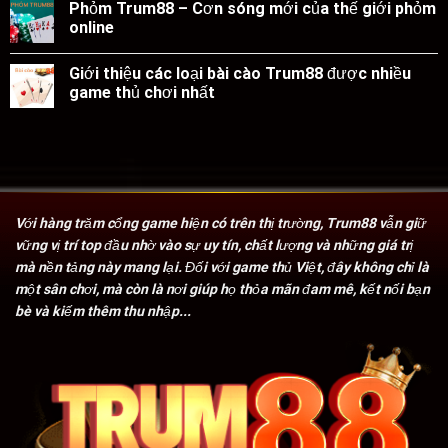
Phỏm Trum88 – Cơn sóng mới của thế giới phỏm
online
Giới thiệu các loại bài cào Trum88 được nhiều
game thủ chơi nhất
Với hàng trăm cổng game hiện có trên thị trường,
Trum88
vẫn giữ
vững vị trí top đầu nhờ vào sự uy tín, chất lượng và những giá trị
mà nền tảng này mang lại. Đối với game thủ Việt, đây không chỉ là
một sân chơi, mà còn là nơi giúp họ thỏa mãn đam mê, kết nối bạn
bè và kiếm thêm thu nhập...